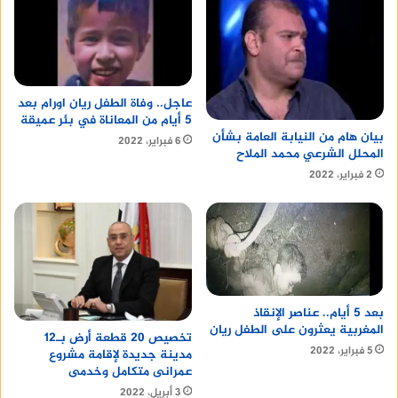
منصة وساطة لبيع العقارات مجانا
عاجل.. وفاة الطفل ريان اورام بعد
5 أيام من المعاناة في بئر عميقة
بيان هام من النيابة العامة بشأن
6 فبراير، 2022
المحلل الشرعي محمد الملاح
2 فبراير، 2022
بعد 5 أيام.. عناصر الإنقاذ
المغربية يعثرون على الطفل ريان
تخصيص 20 قطعة أرض بـ12
5 فبراير، 2022
مدينة جديدة لإقامة مشروع
عمرانى متكامل وخدمى
3 أبريل، 2022