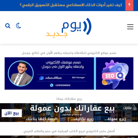
كيف تغير أدوات الذكاء الاصطناعي مستقبل التسويق الرقمي؟
القائمة
الوضع
بح
المظلم
عن
صمم موقع الكتروني لنشاطك واجعله يظهر الأول في نتائج جوجل
بيع عقاراتك مجانا
أفضل متجر الكتروني لبيع الكتب الورقية في مصر والعالم العربي