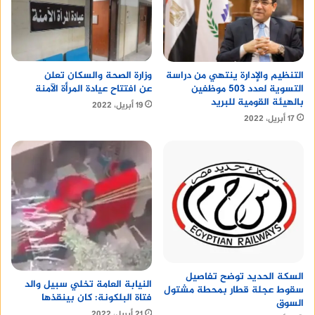
التنظيم والإدارة ينتهي من دراسة
وزارة الصحة والسكان تعلن
التسوية لعدد 503 موظفين
عن افتتاح عيادة المرأة الآمنة
بالهيئة القومية للبريد
19 أبريل، 2022
17 أبريل، 2022
السكة الحديد توضح تفاصيل
النيابة العامة تخلي سبيل والد
سقوط عجلة قطار بمحطة مشتول
فتاة البلكونة: كان بينقذها
السوق
21 أبريل، 2022