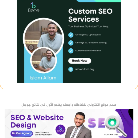
صمم موقع الكتروني لنشاطك واجعله يظهر الأول في نتائج جوجل