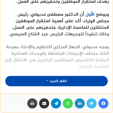
بهدف استقرار الموظفين وتحفيزهم على العمل.
ويوضح
الأول
أن الدكتور مصطفى مدبولي، رئيس
مجلس الوزراء، أكد على أهمية استقرار الموظفين
المنتقلين للعاصمة الإدارية، وتحفيزهم على العمل،
وذلك تنفيذاً لتوجيهات الرئيس عبد الفتاح السيسي.
ووجه مدبولي، الجهاز المركزي للتنظيم والإدارة، بسرعة
اتخاذ مختلف الإجراءات المتعلقة بالوحدات السكنية
المتاحة للتخصيص للموظفين الراغبين في الانتقال إلى
العاصمة الإدارية.
وأوضح رئيس الوزراء أن الحي السكني R3 هو أول حي
اظهر المزيد
سكني تم إنشاؤه في العاصمة الإدارية الجديدة،
ويشتمل على أكثر من 24 ألف وحدة سكنية، بمختلف
فيسبوك
تويتر
لينكدإن
واتساب
تيلقرام
المستويات، تم بيعها بالكامل تقريبًا.
مشاركة عبر البريد
طباعة
ووجه رئيس الوزراء الشكر للجهاز المركزي للتنظيم