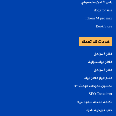
راس شاحن سامسونج
dogs for sale
iphone 14 pro max
Book Store
خدمات قد تهمك
فلتر ٥ مراحل
فلاتر مياه منزلية
فلتر ٣ مراحل
قطع غيار فلاتر مياه
تحسين محركات البحث seo
SEO Consultant
تكلفة محطة تنقية مياه
كتب تاريخية نادرة