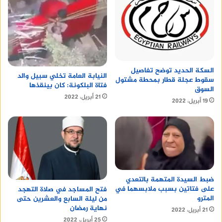
السكة الحديد توضح تفاصيل
النيابة العامة تخلي سبيل والد
سقوط عجلة قطار بمحطة مشتول
فتاة البلكونة: كان بينقذها
السوق
21 أبريل، 2022
19 أبريل، 2022
ضبط السيدة المتهمة بالتعدي
على فتاتين بسبب ملابسهما في
فتح المساجد في صلاة التهجد
المترو
من ليلة السابع والعشرين حتى
نهاية رمضان
21 أبريل، 2022
25 أبريل، 2022