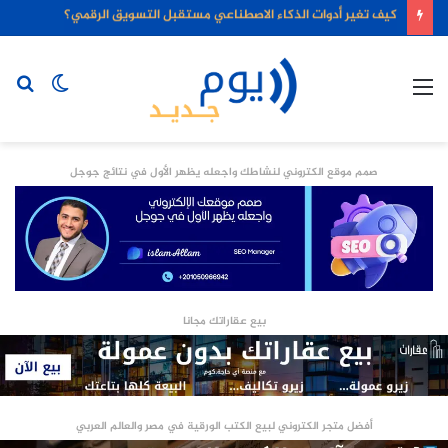
كيف تغير أدوات الذكاء الاصطناعي مستقبل التسويق الرقمي؟
القائمة
الوضع
بح
المظلم
عن
صمم موقع الكتروني لنشاطك واجعله يظهر الأول في نتائج جوجل
بيع عقاراتك مجانا
أفضل متجر الكتروني لبيع الكتب الورقية في مصر والعالم العربي