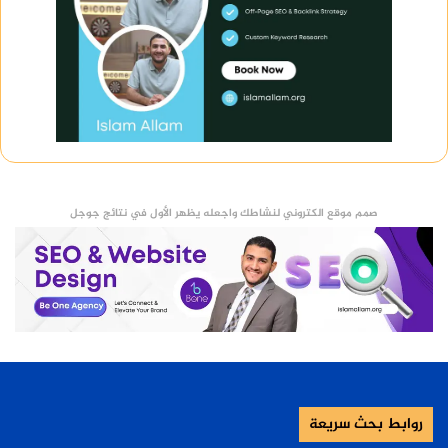
صمم موقع الكتروني لنشاطك واجعله يظهر الأول في نتائج جوجل
روابط بحث سريعة