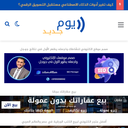
كيف تغير أدوات الذكاء الاصطناعي مستقبل التسويق الرقمي؟
القائمة
الوضع
بح
المظلم
عن
صمم موقع الكتروني لنشاطك واجعله يظهر الأول في نتائج جوجل
بيع عقاراتك مجانا
أفضل متجر الكتروني لبيع الكتب الورقية في مصر والعالم العربي