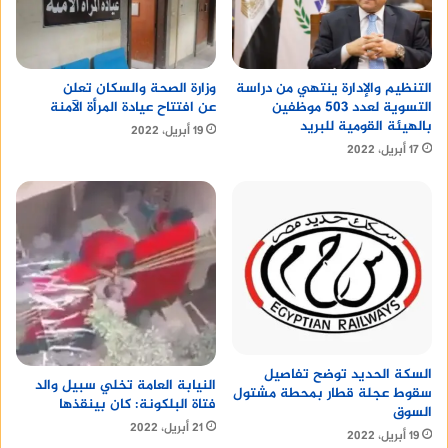
التنظيم والإدارة ينتهي من دراسة
وزارة الصحة والسكان تعلن
التسوية لعدد 503 موظفين
عن افتتاح عيادة المرأة الآمنة
بالهيئة القومية للبريد
19 أبريل، 2022
17 أبريل، 2022
السكة الحديد توضح تفاصيل
النيابة العامة تخلي سبيل والد
سقوط عجلة قطار بمحطة مشتول
فتاة البلكونة: كان بينقذها
السوق
21 أبريل، 2022
19 أبريل، 2022