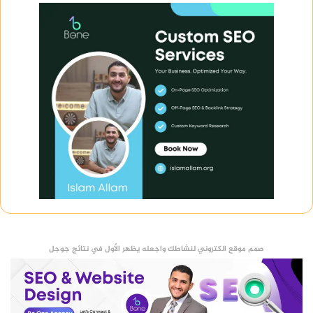
صمم موقع الكتروني لنشاطك واجعله يظهر الأول في نتائج جوجل