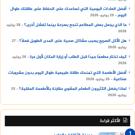
تقف الأهرامات الثلاثة الكبرى على هضبة الجيزة كأعظم
أفضل العادات اليومية التي تساعدك على الحفاظ على طاقتك طوال
شهادة مادية على حضارة مصر القديمة، وهي تمثل
اليوم
29 يوليو، 2026
قبور ملكية بناها الفراعنة من الأسرة الرابعة خلال ما
ما الذي يجعل بعض المطاعم تنجح بسرعة بينما تفشل أخرى؟
28 يوليو،
يعرف بعصر الأهرامات في الدولة القديمة، ما بين عامي
2026
2600 و2500 قبل الميلاد ولم تكن هذه الأهرامات مجرد
هل الأكل السريع يسبب مشاكل صحية على المدى الطويل فعلًا؟
27
مدافن، بل كانت تجسيد لفكرة الخلود، ومكان لانتقال
يوليو، 2026
الملك إلى العالم الآخر، حيث يؤمن المصري القديم أن
كيف تختار مطعمًا جيدًا قبل الطلب أو زيارة المكان لأول مرة
26 يوليو،
الحياة لا تنتهي بالموت، بل تبدأ من جديد في عالم
2026
أبدي.
أفضل الأطعمة التي تمنحك طاقة طبيعية طوال اليوم بدون مشروبات
صناعية
26 يوليو، 2026
اكتشف
شركات تسويق في مسقط
لماذا يفضل الكثيرون الطعام المشوي مقارنة بالأطعمة المقلية؟
25
يوليو، 2026
الأكثر قراءة