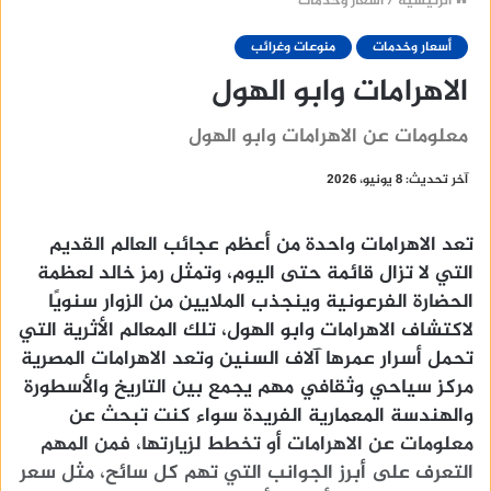
الرئيسية
/
أسعار وخدمات
أسعار وخدمات
منوعات وغرائب
الاهرامات وابو الهول
معلومات عن الاهرامات وابو الهول
آخر تحديث: 8 يونيو، 2026
تعد الاهرامات واحدة من أعظم عجائب العالم القديم
التي لا تزال قائمة حتى اليوم، وتمثل رمز خالد لعظمة
الحضارة الفرعونية وينجذب الملايين من الزوار سنويًا
لاكتشاف الاهرامات وابو الهول، تلك المعالم الأثرية التي
تحمل أسرار عمرها آلاف السنين وتعد الاهرامات المصرية
مركز سياحي وثقافي مهم يجمع بين التاريخ والأسطورة
والهندسة المعمارية الفريدة سواء كنت تبحث عن
معلومات عن الاهرامات أو تخطط لزيارتها، فمن المهم
التعرف على أبرز الجوانب التي تهم كل سائح، مثل سعر