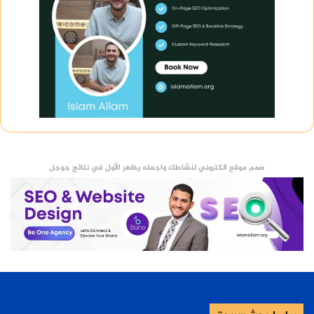
ارتفاعه الأصلي نحو 65 متر ورغم حجمه الأصغر، فإن
تصميمه أكثر تطور من سابقيه، ويتميز باستخدام
الجرانيت الوردي في طبقاته السفلية، مما أعطاه مظهر
معماري فريد.
قد عثر في داخله على تابوت من البازلت، ما يدل على
التطور الفني في عصره ويعتقد أن منقرع كان ملك
محبوب وأكثر إنسانية، وقد انعكس ذلك في فن
ونقوش عصره.
صمم موقع الكتروني لنشاطك واجعله يظهر الأول في نتائج جوجل
تمثال أبو الهول
يرتبط أبو الهول بشكل مباشر بهرم خفرع، ويعتقد أنه
صمم بملامح وجهه نحت التمثال من قطعة واحدة من
الحجر الجيري، ويبلغ طوله نحو 73 متر وارتفاعه 20 متر،
وهو يجمع بين جسم الأسد كرمز للقوة، ورأس الإنسان
كرمز للحكمة.