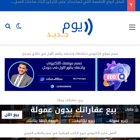
أفضل أنواع الأطعمة التي تساعدك على التركيز أثناء ساعات العمل الطويلة
القائمة
الوضع
بح
المظلم
عن
صمم موقع الكتروني لنشاطك واجعله يظهر الأول في نتائج جوجل
بيع عقاراتك مجانا
أفضل متجر الكتروني لبيع الكتب الورقية في مصر والعالم العربي