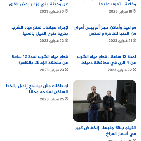
إن كنت تقيم في فندق قريب من الأهرامات (مثل
مغاغة.. تعرف عليها
عن مدينة بني مزار وبعض القرى
فنادق شارع الهرم أو نزلة السمان)، يمكنك المشي
18 فبراير، 2023
20 فبراير، 2023
أو ركوب خيل أو جمل للوصول مباشرة.
مواعيد وأماكن حجز أتوبيس أمواج
لإجراء صيانة.. قطع مياة الشرب
العديد من شركات السياحة تقدم جولات يومية
من المنيا للقاهرة والعكس
بقرية طوخ الخيل بالمنيا
تشمل التوصيل، المرشد، وتذاكر الدخول، وهي خيار
21 فبراير، 2023
22 فبراير، 2023
مثالي للزوار الأجانب.
لمدة 12 ساعة.. قطع مياه الشرب
قطع مياه الشرب لمدة 12 ساعة
اعرف اكثر عن
شركة سيو
عن 4 قري في محافظة دمياط
عن منطقة الزمالك بالقاهرة
22 فبراير، 2023
23 فبراير، 2023
مواعيد زيارة الاهرامات
لو طفلك مش بيسمع إتصل بالخط
تعد زيارة الأهرامات تجربة لا تكتمل زيارتك لمصر بدونها،
الساخن لعلاجه مجانًا
ولذلك توفر الهيئة المصرية العامة للآثار مواعيد مرنة
25 فبراير، 2023
لاستقبال الزوار طوال أيام الأسبوع، بما في ذلك
العطلات الرسمية تبدأ منطقة أهرامات الجيزة في
استقبال الزائرين يوميًا من الساعة 7:00 صباحًا حتى
الكيلو ب65 جنبها.. إنخفاض كبير
الساعة 5:00 مساءً خلال أشهر الشتاء (من أكتوبر حتى
في أسعار الفراخ
أبريل)، بينما تمتد ساعات الزيارة خلال فصل الصيف (من