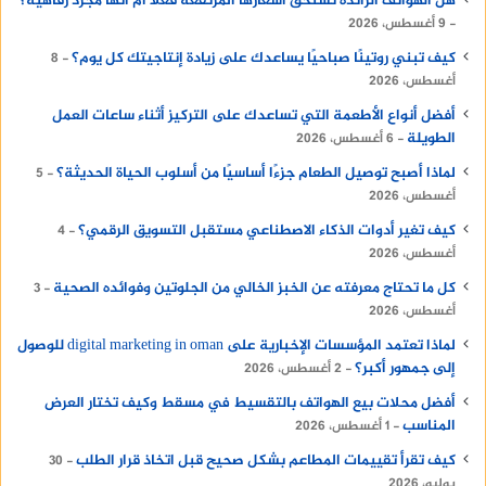
هل الهواتف الرائدة تستحق أسعارها المرتفعة فعلًا أم أنها مجرد رفاهية؟
وجسم أسد يرمز إلى الهيبة والسيطرة، ما يجعله رمز
9 أغسطس، 2026
للحماية الروحية للمقابر الملكية المجاورة.
كيف تبني روتينًا صباحيًا يساعدك على زيادة إنتاجيتك كل يوم؟
8
أغسطس، 2026
ويرجح المؤرخون أن أبو الهول قد شيد في عهد الملك
أفضل أنواع الأطعمة التي تساعدك على التركيز أثناء ساعات العمل
خفرع، ثاني ملوك الأسرة الرابعة، ليكون جزء من المجمع
الطويلة
6 أغسطس، 2026
الجنائزي الخاص به والذي يشمل الهرم، والمعبد
لماذا أصبح توصيل الطعام جزءًا أساسيًا من أسلوب الحياة الحديثة؟
5
الجنائزي، والمعبد الوادي ومع مرور القرون، أصبح أبو
أغسطس، 2026
الهول بمثابة البوابة الرمزية لعالم الأهرامات، حامل
كيف تغير أدوات الذكاء الاصطناعي مستقبل التسويق الرقمي؟
4
أسرارها في صمته العميق وملامحه الغامضة ولا يزال
أغسطس، 2026
إلى اليوم يثير فضول الزوار والعلماء، سواء بسبب حجمه
كل ما تحتاج معرفته عن الخبز الخالي من الجلوتين وفوائده الصحية
3
الهائل، أو الأساطير التي دارت حوله، أو لغز أنفه
أغسطس، 2026
المفقودة الذي أضفى عليه هالة من الغموض.
لماذا تعتمد المؤسسات الإخبارية على digital marketing in oman للوصول
إلى جمهور أكبر؟
2 أغسطس، 2026
اعرف عن
puppies for sale in dubai price
أفضل محلات بيع الهواتف بالتقسيط في مسقط وكيف تختار العرض
المناسب
1 أغسطس، 2026
الاهرامات المصرية
كيف تقرأ تقييمات المطاعم بشكل صحيح قبل اتخاذ قرار الطلب
30
يوليو، 2026