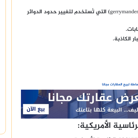
ظاهرة “التصويت الجماعي” (gerrymandering) التي تُستخدم لتغيير حدود الدوائر
بات.
ر الكاذبة.
طة لبيع العقارات مجانا
ئاسية الأمريكية: