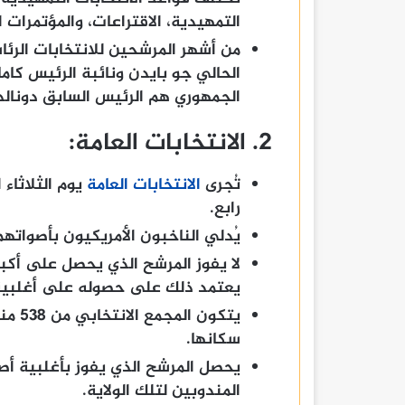
التمهيدية، الاقتراعات، والمؤتمرات ا
الحالي جو بايدن ونائبة الرئيس كام
الجمهوري هم الرئيس السابق دونالد
2. الانتخابات العامة:
تُجرى
الانتخابات العامة
يوم الثلاثاء
رابع.
يُدلي الناخبون الأمريكيون بأصواتهم
لا يفوز المرشح الذي يحصل على أكبر
يعتمد ذلك على حصوله على أغلبية ا
يتكون
سكانها.
يحصل المرشح الذي يفوز بأغلبية أص
المندوبين لتلك الولاية.