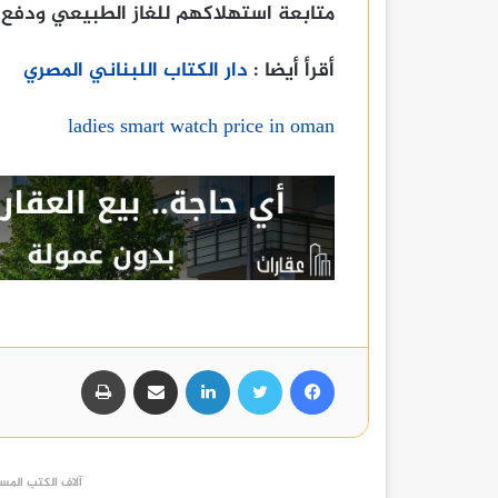
متابعة استهلاكهم للغاز الطبيعي ودفع ا
أقرأ أيضا :
دار الكتاب اللبناني المصري
ladies smart watch price in oman
فيسبوك
تويتر
لينكدإن
مشاركة عبر البريد
طباعة
آلاف الكتب المست