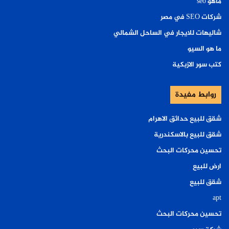
ماهو seo
شركات SEO في مصر
شاليهات للايجار في الساحل الشمالي
ما هو السيو
كتب سور الازبكية
روابط مفيدة
شقق للبيع حدائق الاهرام
شقق للبيع بالاسكندرية
تحسين محركات البحث
ارض للبيع
شقق للبيع
apt
تحسين محركات البحث