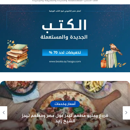
الأوراق المطلوبة للتجنيد عام 2024، وهي كالتالي:
آلاف الكتب المستعملة والناردة والقديمة والجديدة
البطاقة الشخصية، سارية المفعول.
شهادة الميلاد، أصل وصورة.
شهادة المؤهل الدراسي، أصل وصورة.
شهادة الخدمة العسكرية أو الخدمة العامة،
بالنسبة للحاصلين عليها.
صحيفة الحالة الجنائية، حديثة الإصدار.
صورة شخصية، حديثة العهد.
كشف طبي، صادر من أحد المستشفيات الحكومية
أو الخاصة المعتمدة.
طريقة التقديم للتجنيد
أسعار وخدمات
يوضح
الأول
الخطوات المتبعة عند التقديم للتجنيد
فروع ومنيو مطعم بوتشرز برجر
وهي كالاتي :