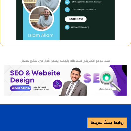
صمم موقع الكتروني لنشاطك واجعله يظهر الأول في نتائج جوجل
روابط بحث سريعة