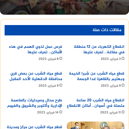
عند التقديم للتجنيد، يقوم الشاب بتقديم الأوراق
المطلوبة إلى مكتب التجنيد التابع لمحل إقامته، ثم
يتم توقيع الكشف الطبي عليه، وبعد ذلك يتم تحديد
موعد للكشف النفسي.
مقالات ذات صلة
منصة وساطة لبيع العقارات مجانا
انقطاع الكهرباء عن 12 منطقة
فرص عمل لذوي الهمم في هذه
في مغاغة.. تعرف عليها
الأماكن.. تعرف عليها
3 فبراير، 2023
8 فبراير، 2023
وإذا اجتاز الشاب الكشف الطبي والنفسي، يتم تحديد
قطع مياه الشرب عن شبرا الخيمة
قطع مياه الشرب عن بعض قري
موعد له للالتحاق بإحدى وحدات القوات المسلحة.
وبهتيم بالقاهرة غدا الجمعة
محافظة الدقهلية الأحد المقبل
9 فبراير، 2023
9 فبراير، 2023
استكشف :
رقم مكتبة الانجلو المصرية
انقطاع مياه الشرب 20 ساعة
طرح محال وصيدليات بالعاصمة
الأوراق المطلوبة للتجنيد للابن
متصلة في أسوان.. أماكن الانقطاع
الإدارية وأكتوبر والشروق والفيوم
11 فبراير، 2023
14 فبراير، 2023
الوحيد 2024
قطع مياه الشرب عن مركز ومدينة