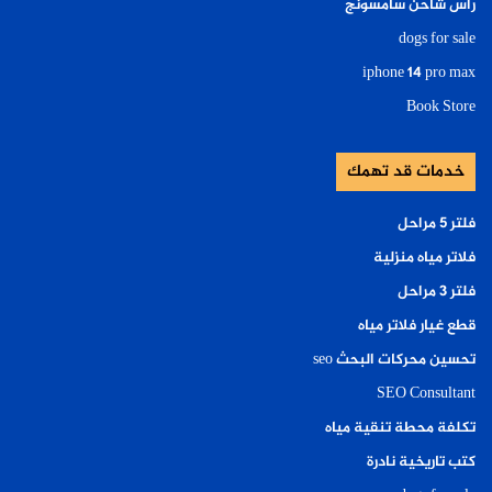
راس شاحن سامسونج
dogs for sale
iphone 14 pro max
Book Store
خدمات قد تهمك
فلتر ٥ مراحل
فلاتر مياه منزلية
فلتر ٣ مراحل
قطع غيار فلاتر مياه
تحسين محركات البحث seo
SEO Consultant
تكلفة محطة تنقية مياه
كتب تاريخية نادرة