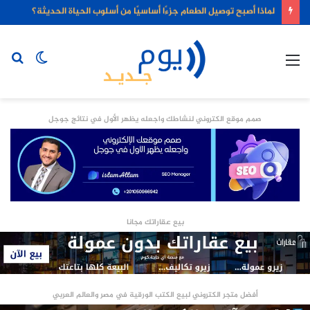
لماذا أصبح توصيل الطعام جزءًا أساسيًا من أسلوب الحياة الحديثة؟
القائمة
الوضع
بح
المظلم
عن
صمم موقع الكتروني لنشاطك واجعله يظهر الأول في نتائج جوجل
بيع عقاراتك مجانا
أفضل متجر الكتروني لبيع الكتب الورقية في مصر والعالم العربي