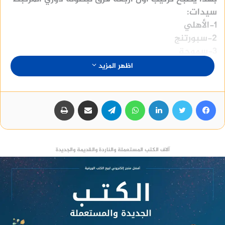
سيدات:
1-الأهلي
2-سبورتنج
3-سموحة
4-الجزيرة
اظهر المزيد
فيسبوك
تويتر
لينكدإن
واتساب
تيلقرام
مشاركة عبر البريد
طباعة
آلاف الكتب المستعملة والناردة والقديمة والجديدة