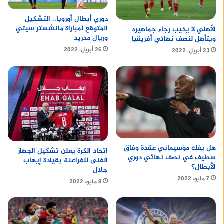
دوري أبطال أوروبا.. التشكيل
المتوقع لمباراة مانشستر سيتي
الأهلي لا يخيب رجاء جماهيره
وريال مدريد
ويتأهل لنصف نهائي أفريقيا
26 أبريل، 2022
23 أبريل، 2022
هل يفك موسيماني عقدة وفاق
اتحاد الكرة يعلن تشكيل الجهاز
سطيف في نصف نهائي دوري
الفنى للفراعنة بقيادة إيهاب
الأبطال؟
جلال
7 مايو، 2022
8 مايو، 2022