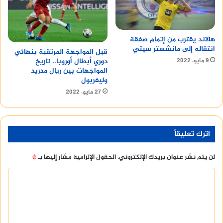
هالاند يقترب من إتمام صفقة
انتقاله إلى مانشستر سيتي
قبل المواجهة المرتقبة بنهائي
9 مايو، 2022
دوري أبطال أوروبا.. تاريخ
المواجهات بين ريال مدريد
وليفربول
27 مايو، 2022
اترك تعليقاً
لن يتم نشر عنوان بريدك الإلكتروني.
الحقول الإلزامية مشار إليها بـ
*
ا
ل
ت
ع