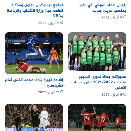
رئيس اتحاد المواي تاي يفوز
توقيع بروتوكول تعاون ومذكرة
بمنصب عربي جديد
تفاهم بين وزارة الشباب والرياضة
وNBA
17 أبريل، 2022
18 أبريل، 2022
سبورتنج بطلًا لدوري السوبر
إشادة كبيرة بأداء محمد النني أمام
سيدات 2021/2022 على حساب
تشيلسي
الأهلي
21 أبريل، 2022
19 أبريل، 2022