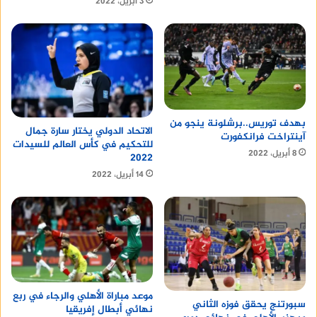
3 أبريل، 2022
بهدف توريس..برشلونة ينجو من
الاتحاد الدولي يختار سارة جمال
آينتراخت فرانكفورت
للتحكيم في كأس العالم للسيدات
8 أبريل، 2022
2022
14 أبريل، 2022
موعد مباراة الأهلي والرجاء في ربع
سبورتنج يحقق فوزه الثاني
نهائي أبطال إفريقيا