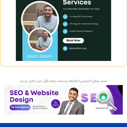
صمم موقع الكتروني لنشاطك واجعله يظهر الأول في نتائج جوجل