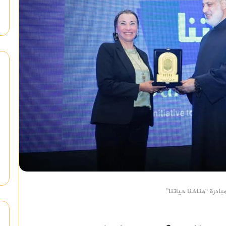
مبادرة “مناخنا حياتنا”