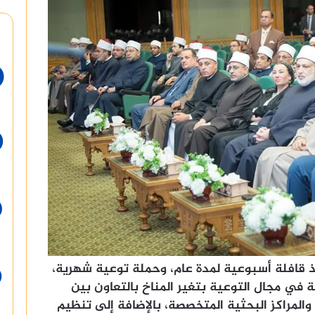
ذ قافلة أسبوعية لمدة عام، وحملة توعية شهرية،
ب ١٠٠ واعظ وواعظة في مجال التوعية بتغير المناخ بالتعاون بين
والمراكز البحثية المتخصصة، بالإضافة إلى تنظيم