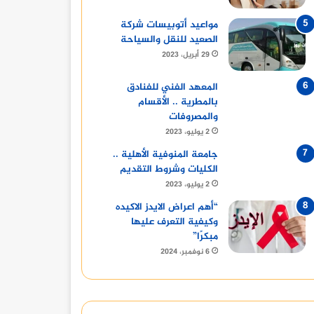
مواعيد أتوبيسات شركة
الصعيد للنقل والسياحة
29 أبريل، 2023
المعهد الفني للفنادق
بالمطرية .. الأقسام
والمصروفات
2 يوليو، 2023
جامعة المنوفية الأهلية ..
الكليات وشروط التقديم
2 يوليو، 2023
“أهم اعراض الايدز الاكيده
وكيفية التعرف عليها
مبكرًا”
6 نوفمبر، 2024