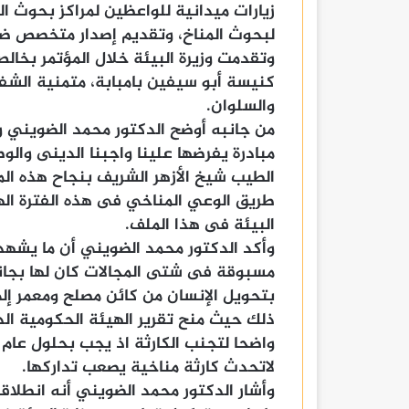
زيارات ميدانية للواعظين لمراكز بحوث ا
لبحوث المناخ، وتقديم إصدار متخصص ضمن
وتقدمت وزيرة البيئة خلال المؤتمر بخال
كنيسة أبو سيفين بامبابة، متمنية الشفاء
والسلوان.
من جانبه أوضح الدكتور محمد الضويني وكي
مبادرة يفرضها علينا واجبنا الدينى والوط
الطيب شيخ الأزهر الشريف بنجاح هذه الم
طريق الوعي المناخي فى هذه الفترة اله
البيئة فى هذا الملف.
وأكد الدكتور محمد الضويني أن ما يشهده
مسبوقة فى شتى المجالات كان لها بجانب ا
بتحويل الإنسان من كائن مصلح ومعمر إ
ذلك حيث منح تقرير الهيئة الحكومية الدول
لاتحدث كارثة مناخية يصعب تداركها.
وأشار الدكتور محمد الضويني أنه انطلاق