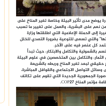
درة يوضح مدى تأثير البيئة وخاصة تغير المناخ على
له من نعم على البشرية، والعمل على تغيير ما تسبب
ة إلى الحملة الإعلامية التي اطلقتها وزارة
ها” والتي تسعى للتوعية بضرورة التصدي للخلل
عتمد كل عنصر فيه على الآخر.
تسم بالشمولية والتكامل والابتكار، حيث تبدأ
الثمار، والتكامل بين المتخصصين في علوم البيئة
 حقيقي لبعد تغير المناخ وربطه بالشريعة
لى وسائل التواصل الاجتماعي والقوافل المباشرة،
 صورة الجمهورية الجديدة التي تقوم على تكاتف
ؤتمر المناخ COP27.