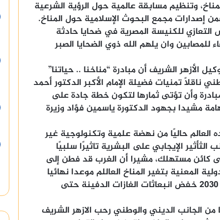
لمناخ، وتنظيم مسابقة عالمية حول الرؤية الشرعية
 إصدارات مجمع البحوث الإسلامية حول المناخ.
ص التعازي للكنيسة المصرية في ضحايا حادثة
 للمصابين وان يلهم الله ذوي الضحايا الصبر
ل الأزهر الشريف أن مبادرة “مناخنا .. حياتنا”
ني ناقلًا تمنيات فضيلة الإمام الأكبر الدكتور أحمد
بادرة وأن تؤتى ثمارها لتكون خطة جادة على
امة مشيدا بجهود الدكتورة ياسمين فؤاد وزيرة
 العالم حاليًا من نهضة علمية وتكنولوجية غير
لثأثير الإيجابي على البشرية تاثيرًا سلبيًا
لى كائن مستهلك، مشيرا أن الغرب قد فطن إلى
ية المعنية بتغير المناخ العاللم موعدا نهائيا
واضحا لتجنب الكارثة اذ يجب بحلول عام 2030 خفض انبعاثات الغازات الدفينة حتى
ا من الجانب الديني والوطني رحب الازهر الشريف