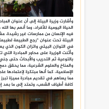
وأشارت وزيرة البيئة إلى أن عنوان المبا
الحياة اليومية للأفراد، وما أنعم بها ال
فيه الإنسان من ممارسات غير رشيدة، مشير
البيئة تحت عنوان “رجع الطبيعة لطبيعت
في التوازن البيئي واتزان الكون الذي ي
وأثنت الوزيرة على محاور المبادرة التي ت
بالتوعية ثم التدريب والأبحاث حتى جني 
والمناخ والعلوم الشرعية، مما يحقق دمج
الإسلامية، كما أنها مبتكرة لإعتمادها ع
مما يساهم في تقديم مبادرة مميزة تبرز
كافة أطياف الشعب، وتمتد إلى ما بعد إقامة م