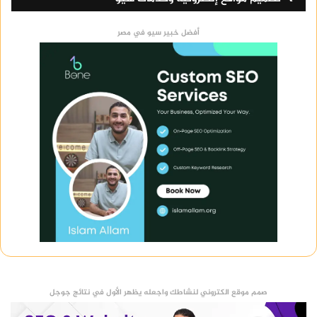
أفضل خبير سيو في مصر
صمم موقع الكتروني لنشاطك واجعله يظهر الأول في نتائج جوجل