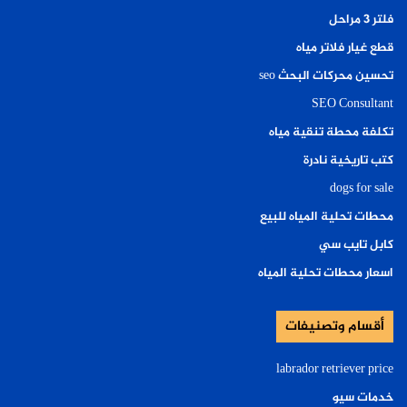
فلتر ٣ مراحل
قطع غيار فلاتر مياه
تحسين محركات البحث seo
SEO Consultant
تكلفة محطة تنقية مياه
كتب تاريخية نادرة
dogs for sale
محطات تحلية المياه للبيع
كابل تايب سي
اسعار محطات تحلية المياه
أقسام وتصنيفات
labrador retriever price
خدمات سيو