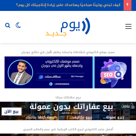
كيف تبني روتينًا صباحيًا يساعدك على زيادة إنتاجيتك كل يوم؟
القائمة
الوضع
بح
المظلم
عن
صمم موقع الكتروني لنشاطك واجعله يظهر الأول في نتائج جوجل
بيع عقاراتك مجانا
أفضل متجر الكتروني لبيع الكتب الورقية في مصر والعالم العربي