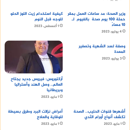
التوازن المثالي بين ترطيب المناطق الجافة وتنظيم
إفراز الزيوت في المناطق الدهنية، ومن خلال اختيار
وزير الصحة: مد ساعات العمل بمقر
كيفية استخدام زيت اللوز الحلو
افضل مرطب للبشرة المختلطة أو كريم مرطب للبشرة
حملة 100 يوم صحة بالفيوم لـ
للوجه قبل النوم
10 مساءً
المختلطة المناسب لبشرتك، يمكنك الحفاظ على بشرة
1 أغسطس، 2023
4 يوليو، 2023
صحية، ناعمة، ومتوازنة لا تنسي أن تتبعي خطوات
الاستخدام الصحيحة للحصول على أفضل النتائج.
وصفة لسد الشهية وتصغير
المعدة
اقرأ أيضا:
غسول مهبلي للالتهابات
3 يوليو، 2023
اقرأ أيضا:
طباعة فينيل شفاف
أركتوروس: فيروس جديد يجتاح
العالم.. وصل الهند وأستراليا
اقرأ أيضا:
dogs for sale uae
وبريطانيا
1 مايو، 2023
ا
ستكشف
16 pro
أشهرها قنوات الحليب.. الصحة
أعراض نزلات البرد وطرق بسيطة
تكشف أنواع أورام الثدي
للوقاية والعلاج
1 مايو، 2023
1 مايو، 2023