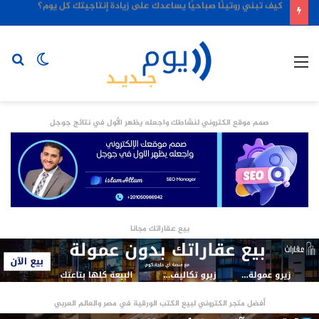
كيف تبني روتينًا صباحيًا يساعدك على زيادة إنتاجيتك كل يوم؟
القائمة
الوضع
بح
المظلم
عن
صمم موقع الكتروني لنشاطك واجعله يظهر الأول في نتائج جوجل
بيع عقاراتك مجانا
أفضل متجر الكتروني لبيع الكتب الورقية في مصر والعالم العربي