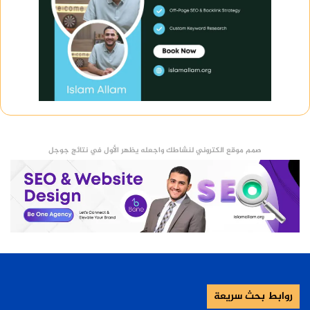
صمم موقع الكتروني لنشاطك واجعله يظهر الأول في نتائج جوجل
روابط بحث سريعة