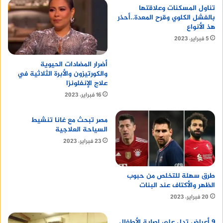
تناول المسكنات وعلاقتها
بالفشل الكلوي وقرح المعدة..أحذر
اعرف عن
cocker spaniel puppy
هذ الأنواع
5 فبراير، 2023
أضرار المضادات الحيوية
والكورتيزون والأبرة الثلاثية في
علاج الإنفلونزا
16 فبراير، 2023
مصر تبحث مع غانا تنشيط
السياحة العلاجية
23 فبراير، 2023
تعرف على
lifeline system
طرق سهلة للتخلص من حبوب
الظهر والأكتاف عند البنات
20 فبراير، 2023
منصة وساطة لبيع العقارات مجانا
9 أعراض تدل علي إصابة الأطفال