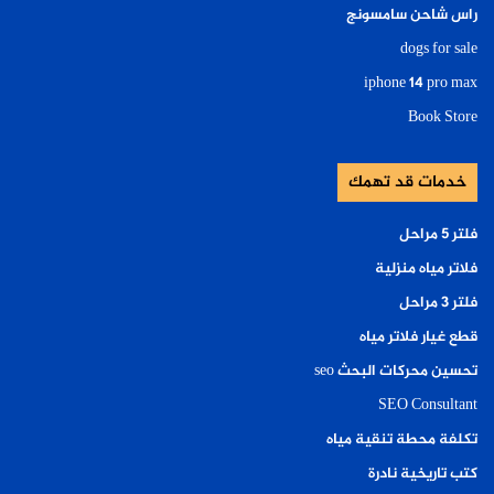
راس شاحن سامسونج
dogs for sale
iphone 14 pro max
Book Store
خدمات قد تهمك
فلتر ٥ مراحل
فلاتر مياه منزلية
فلتر ٣ مراحل
قطع غيار فلاتر مياه
تحسين محركات البحث seo
SEO Consultant
تكلفة محطة تنقية مياه
كتب تاريخية نادرة