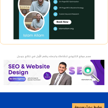
صمم موقع الكتروني لنشاطك واجعله يظهر الأول في نتائج جوجل
روابط بحث سريعة