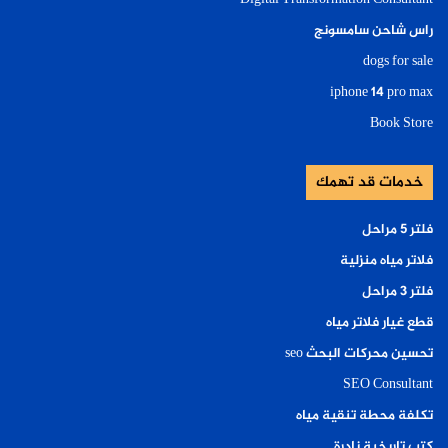
راس شاحن سامسونج
dogs for sale
iphone 14 pro max
Book Store
خدمات قد تهمك
فلتر ٥ مراحل
فلاتر مياه منزلية
فلتر ٣ مراحل
قطع غيار فلاتر مياه
تحسين محركات البحث seo
SEO Consultant
تكلفة محطة تنقية مياه
كتب تاريخية نادرة