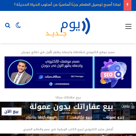
لماذا أصبح توصيل الطعام جزءًا أساسيًا من أسلوب الحياة الحديثة؟
القائمة
الوضع
بح
المظلم
عن
صمم موقع الكتروني لنشاطك واجعله يظهر الأول في نتائج جوجل
بيع عقاراتك مجانا
أفضل متجر الكتروني لبيع الكتب الورقية في مصر والعالم العربي