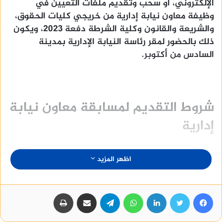
الإلكتروني، أو سحب وتقديم ملفات التعيين في
وظيفة معاون نيابة إدارية من خريجي كليات الحقوق،
والشريعة والقانون وكلية الشرطة دفعة 2023، ويكون
ذلك بالحضور لمقر رئاسة النيابة الإدارية بمدينة
السادس من أكتوبر.
شروط التقديم لمسابقة معاون نيابة
إدارية
اظهر المزيد
يوضح
الأول
أنه يشترط فيمن يتقدم لشغل وظيفة
معاون نيابة إدارية ما يلي:
فيسبوك
تويتر
لينكدإن
واتساب
تيلقرام
مشاركة عبر البريد
طباعة