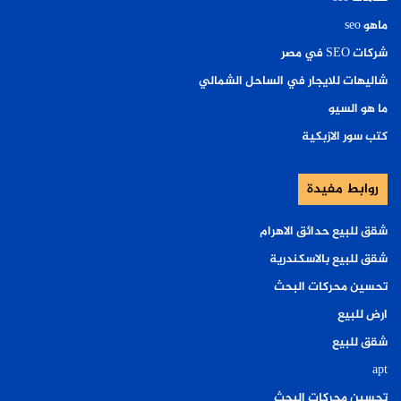
ماهو seo
شركات SEO في مصر
شاليهات للايجار في الساحل الشمالي
ما هو السيو
كتب سور الازبكية
روابط مفيدة
شقق للبيع حدائق الاهرام
شقق للبيع بالاسكندرية
تحسين محركات البحث
ارض للبيع
شقق للبيع
apt
تحسين محركات البحث