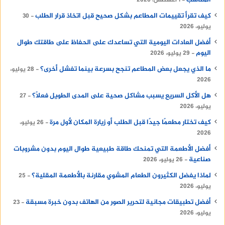
المناسب
1 أغسطس، 2026
استهلاك الشبكة ومعالجة البيانات يخلق حملاً
كيف تقرأ تقييمات المطاعم بشكل صحيح قبل اتخاذ قرار الطلب
30
حرارياً ثلاثياً يرفع درجة حرارة الموبايل بسرعة
يوليو، 2026
ملحوظة ويهدر طاقة البطارية.
أفضل العادات اليومية التي تساعدك على الحفاظ على طاقتك طوال
اليوم
29 يوليو، 2026
ثغرات البرمجيات والأنظمة غير المحسنة
ما الذي يجعل بعض المطاعم تنجح بسرعة بينما تفشل أخرى؟
28 يوليو،
في كثير من الأحيان، يصدر تحديث لنظام التشغيل
2026
(أندرويد أو iOS) أو لتطبيق معين يحتوي على خطأ
هل الأكل السريع يسبب مشاكل صحية على المدى الطويل فعلًا؟
27
برمي يُعرف بـ “الحلقة المفرغة” (Infinite Loop) أو
يوليو، 2026
تسريب الذاكرة (Memory Leak). تتسبب هذه
كيف تختار مطعمًا جيدًا قبل الطلب أو زيارة المكان لأول مرة
26 يوليو،
الأخطاء البرمجية في جعل المعالج يعمل بنسبة
2026
100%
من طاقته لحل أمر برمي عاجز، دون وجود
أفضل الأطعمة التي تمنحك طاقة طبيعية طوال اليوم بدون مشروبات
مبرر فعلي من قِبل المستخدم. تلاحظ هذا الأمر
صناعية
26 يوليو، 2026
عندما يسخن الهاتف فجأة بعد تثبيت تطبيق معين
لماذا يفضل الكثيرون الطعام المشوي مقارنة بالأطعمة المقلية؟
25
أو تحديث للنظام، ويكون الحل هنا هو انتظار رقعة
يوليو، 2026
برمجية مصلحة من المطورين أو الرجوع للإصدار
أفضل تطبيقات مجانية لتحرير الصور من الهاتف بدون خبرة مسبقة
23
السابق.
يوليو، 2026