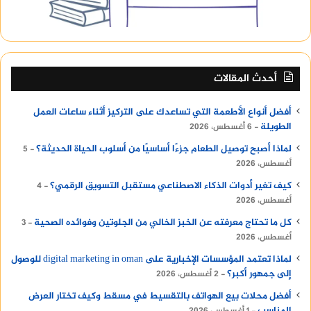
بالخوادم وتحديث البيانات بشكل دوري. هذا
activity غير المرئي يمنع المعالج من الدخول في
وضع الخمول أو السكون (Sleep Mode)، ويجبر
الأنوية عالية الأداء على العمل بشكل متواصل، مما
أحدث المقالات
يولد تدفقاً حرارياً مستمراً يجعل الهاتف دافئاً حتى
أثناء وضعه في الجيب أو على المكتب.
أفضل أنواع الأطعمة التي تساعدك على التركيز أثناء ساعات العمل
الطويلة
6 أغسطس، 2026
مزامنة البيانات السحابية المستمرة وعمليات الرفع
لماذا أصبح توصيل الطعام جزءًا أساسيًا من أسلوب الحياة الحديثة؟
5
التلقائي
أغسطس، 2026
عندما تقوم بالتقاط صور بجودة عالية أو تسجيل
كيف تغير أدوات الذكاء الاصطناعي مستقبل التسويق الرقمي؟
4
مقاطع فيديو بدقة 4K، تبدأ تطبيقات مثل صور
أغسطس، 2026
جوجل (Google Photos) أو آيكلاود (iCloud) في رفع
كل ما تحتاج معرفته عن الخبز الخالي من الجلوتين وفوائده الصحية
3
هذه الملفات الضخمة إلى السحابة بشكل تلقائي
أغسطس، 2026
في الخلفية. تتطلب هذه العملية تشغيل مودم
لماذا تعتمد المؤسسات الإخبارية على digital marketing in oman للوصول
الاتصال بالشبكة (سواء Wi-Fi أو بيانات الهاتف 5G)
إلى جمهور أكبر؟
2 أغسطس، 2026
بأقصى طاقته، بجانب تشغيل وحدة التخزين
أفضل محلات بيع الهواتف بالتقسيط في مسقط وكيف تختار العرض
والمعالج لتشفير وحزم البيانات. هذا الدمج بين