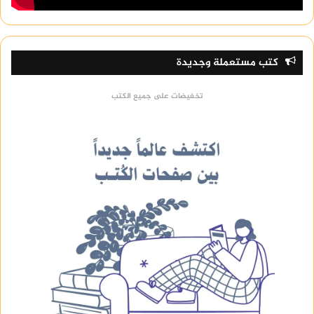
الطاقة الحرارية سيؤدي حتماً إلى احتباسها
بالداخل، مما يتسبب في تفاقم مشاكل الهاتف
المختلفة المرتبطة بالأداء والعتاد.
كتب مستعملة وجديدة
أسباب سخونة الهاتف: العوامل البرمجية
والتشغيلية المباشرة
تخفيضات على جميع الكتب
لا ترتبط أسباب سخونة الهاتف دائماً بوجود عيب
مصنعي في العتاد، بل إن النسبة الأكبر من
المشاكل تنبثق من البيئة البرمجية وكيفية إدارة
نظام التشغيل للموارد المتاحة.
التطبيقات التي تعمل في الخلفية واستنزاف الموارد
تعد التطبيقات التي تظل نشطة في خلفية نظام
التشغيل دون علم المستخدم من أبرز المسببات
الخفيّة للارتفاع المستمر في درجة الحرارة. تقوم
تطبيقات التواصل الاجتماعي، وتطبيقات تتبع
المواقع (GPS)، وأدوات المزامنة، بالاتصال المستمر