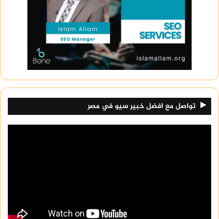
(Exothermic). إذا زاد الطلب على التيار
الكهربائي بشكل مفاجئ أو مستمر، فإن
المقاومة الداخلية للبطارية تتسبب في توليد
حرارة إضافية، تؤدي بدورها إلى تسريع
التفاعلات الكيميائية بشكل غير مستقر إذا لم
يتم تحجيمها.
غياب وسائل التبريد النشطة والاعتماد على
التبريد السلبي:
على عكس أجهزة الكمبيوتر
تواصل مع افضل خبير سيو في مصر
التي تحتوي على مراوح لضخ الهواء البارد
وطرد الساخن، تعتمد الهواتف بالكامل على
التبريد السلبي (Passive Cooling). تستخدم
الشركات المصنعة رقاقات من الجرافيت، أو
غرف تبريد بخارية مصغرة (Vapor Chambers)، أو
معاجين حرارية لنقل الحرارة من المعالج
والبطارية إلى جسم الهاتف الخارجي ليتكفل
الهواء المحيط بتبديدها. هذا يعني أن أي
عائق يمنع الهيكل الخارجي من تصريف هذه