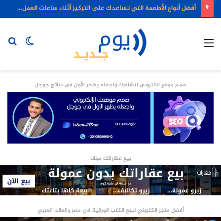
أفضل أنواع الأطعمة التي تساعدك على التركيز أثناء ساعات العمل الطويلة
القائمة
الوضع
بح
المظلم
عن
صمم موقع الكتروني لنشاطك واجعله يظهر الأول في نتائج جوجل
بيع عقاراتك مجانا
أفضل متجر الكتروني لبيع الكتب الورقية في مصر والعالم العربي