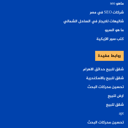
ماهو seo
شركات SEO في مصر
شاليهات للايجار في الساحل الشمالي
ما هو السيو
كتب سور الازبكية
روابط مفيدة
شقق للبيع حدائق الاهرام
شقق للبيع بالاسكندرية
تحسين محركات البحث
ارض للبيع
شقق للبيع
apt
تحسين محركات البحث