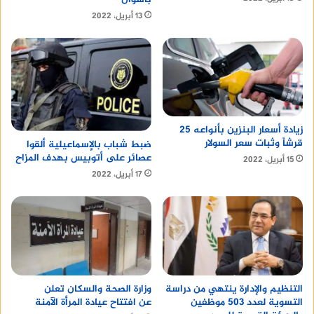
13 أبريل، 2022
زيادة أسعار البنزين بأنواعه 25
قرشاً وثبات سعر السولار
ضبط شباب بالإسماعيلية ألقوا
عصائر على أتوبيس بهدف المزاح
15 أبريل، 2022
17 أبريل، 2022
التنظيم والإدارة ينتهي من دراسة
وزارة الصحة والسكان تعلن
التسوية لعدد 503 موظفين
عن افتتاح عيادة المرأة الآمنة