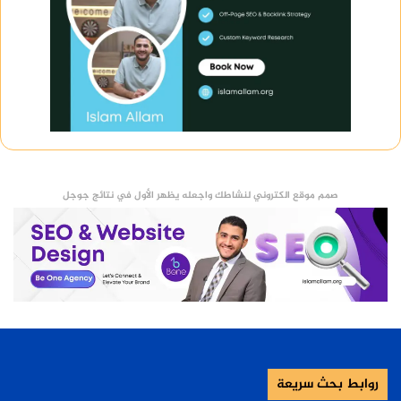
صمم موقع الكتروني لنشاطك واجعله يظهر الأول في نتائج جوجل
روابط بحث سريعة