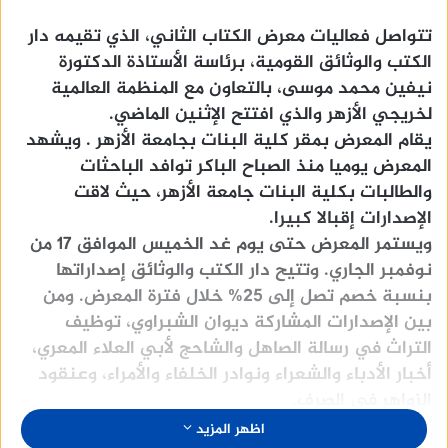
تتواصل فعاليات معرض الكتاب الثاني، الذي تقيمه دار
الكتب والوثائق القومية، برئاسة الأستاذة الدكتورة
نيفين محمد موسى، بالتعاون مع المنظمة العالمية
لخريجي الأزهر والذي افتتح الإثنين الماضي.
يقام المعرض بمقر كلية البنات بجامعة الأزهر . ويشهد
المعرض يوميا منذ الصباح الباكر توافد الباحثات
والطالبات بكلية البنات جامعة الأزهر، حيث لاقت
الإصدارات إقبالا كبيرا.
ويستمر المعرض حتى يوم غد الخميس الموافق 17 من
نوفمبر الجاري. وتتيح دار الكتب والوثائق إصداراتها
بنسبة خصم تصل إلى ٢٥% خلال فترة المعرض. ومن
بين الإصدارات المشاركة ديوان الشبراوي، توظيف
التراث في رسالة الصاهل والشاحج لأبي العلاء المعري،
أخبار الأدباء والشعراء ونوادر الخلفاء والأمراء، وعنقود
الزواهر في الصرف.
اظهر المزيد