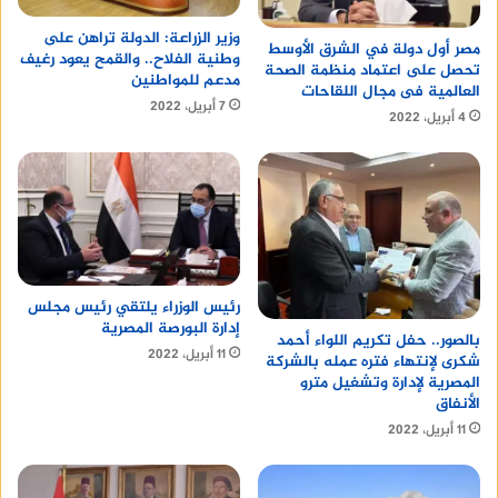
وزير الزراعة: الدولة تراهن على
مصر أول دولة في الشرق الأوسط
وطنية الفلاح.. والقمح يعود رغيف
تحصل على اعتماد منظمة الصحة
مدعم للمواطنين
العالمية فى مجال اللقاحات
7 أبريل، 2022
4 أبريل، 2022
رئيس الوزراء يلتقي رئيس مجلس
إدارة البورصة المصرية
بالصور.. حفل تكريم اللواء أحمد
11 أبريل، 2022
شكرى لإنتهاء فتره عمله بالشركة
المصرية لإدارة وتشغيل مترو
الأنفاق
11 أبريل، 2022