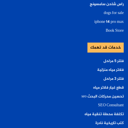
راس شاحن سامسونج
dogs for sale
iphone 14 pro max
Book Store
خدمات قد تهمك
فلتر ٥ مراحل
فلاتر مياه منزلية
فلتر ٣ مراحل
قطع غيار فلاتر مياه
تحسين محركات البحث seo
SEO Consultant
تكلفة محطة تنقية مياه
كتب تاريخية نادرة