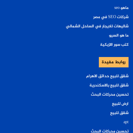
ماهو seo
شركات SEO في مصر
شاليهات للايجار في الساحل الشمالي
ما هو السيو
كتب سور الازبكية
روابط مفيدة
شقق للبيع حدائق الاهرام
شقق للبيع بالاسكندرية
تحسين محركات البحث
ارض للبيع
شقق للبيع
apt
تحسين محركات البحث