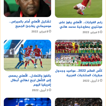
تشكيل الأهلي أمام بالميراس..
رغم الغيابات.. الأهلي يفوز على
موسيماني يفاجئ الجميع
مونتيري بصاروخية محمد هاني
8 فبراير، 2022
5 فبراير، 2022
كأس العالم 2022.. مواعيد وجدول
مباريات المنتخبات العربية
بالفوز والتعادل.. الأهلي يسعى
إلى التأهل لربع نهائي أبطال
2 أبريل، 2022
إفريقيا اليوم
3 أبريل، 2022