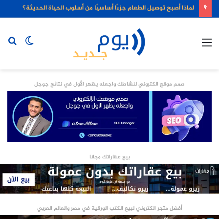
لماذا أصبح توصيل الطعام جزءًا أساسيًا من أسلوب الحياة الحديثة؟
القائمة
الوضع
بح
المظلم
عن
صمم موقع الكتروني لنشاطك واجعله يظهر الأول في نتائج جوجل
بيع عقاراتك مجانا
أفضل متجر الكتروني لبيع الكتب الورقية في مصر والعالم العربي