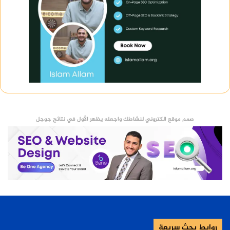
صمم موقع الكتروني لنشاطك واجعله يظهر الأول في نتائج جوجل
روابط بحث سريعة