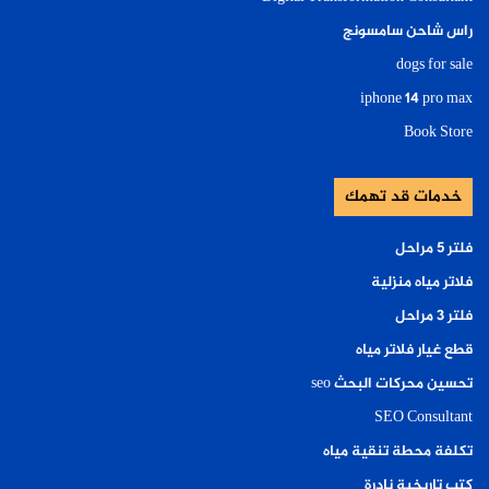
راس شاحن سامسونج
dogs for sale
iphone 14 pro max
Book Store
خدمات قد تهمك
فلتر ٥ مراحل
فلاتر مياه منزلية
فلتر ٣ مراحل
قطع غيار فلاتر مياه
تحسين محركات البحث seo
SEO Consultant
تكلفة محطة تنقية مياه
كتب تاريخية نادرة