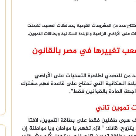
فتتاح عدد من المشروعات القومية بمحافظات الصعيد، تضمنت
على الأراضي الزراعية والزيادة السكانية وبطاقات التموين.
عب تغييرها في مصر بالقانون
د من للتصدي لظاهرة التعديات على الأراضي
زيادة السكانية التي تحتاج على قاعدة فهم مشترك
اجهة العادة بالقوانين فقط”.
 تموين تاني
ف سوى طفلين فقط على بطاقة التموين، لافتا
تزوج، قائلا: ” لازم تفهم يا مواطن ويا مواطنة إن