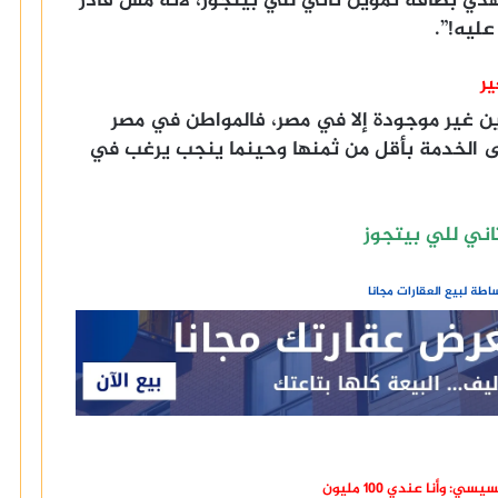
هدي بطاقة تموين تاني للي بيتجوز، لأنه مش قادر
ليه!”.
ير
ين غير موجودة إلا في مصر، فالمواطن في مصر
 الخدمة بأقل من ثمنها وحينما ينجب يرغب في
ني للي بيتجوز
طة لبيع العقارات مجانا