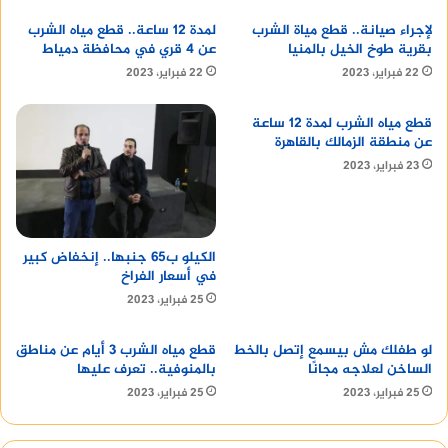
تابع :
Branding Agency in Riyadh
لإجراء صيانة.. قطع مياة الشرب
لمدة 12 ساعة.. قطع مياه الشرب
بقرية طوخ الخيل بالمنيا
عن 4 قري في محافظة دمياط
نصائح لتنظيف الأسطح
22 فبراير، 2023
22 فبراير، 2023
قطع مياه الشرب لمدة 12 ساعة
عن منطقة الزمالك بالقاهرة
23 فبراير، 2023
فيما يلي بعض النصائح لتنظيف الأسطح بشكل أفضل:
الكيلو ب65 جنبها.. إنخفاض كبير
في أسعار الفراخ
استخدم المنظف المناسب لنوع السطح: يُنصح
25 فبراير، 2023
باستخدام المنظف المناسب لنوع السطح، وذلك
لتجنب إتلاف السطح.
لو طفلك مش بيسمع إتصل بالخط
قطع مياه الشرب 3 أيام عن مناطق
ابدأ بتنظيف الأسطح الكبيرة أولاً: يُنصح بتنظيف
الساخن لعلاجه مجانًا
بالمنوفية.. تعرف عليها
الأسطح الكبيرة أولاً، ثم الانتقال إلى الأسطح
25 فبراير، 2023
25 فبراير، 2023
الصغيرة.