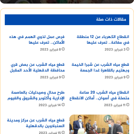
خطوات تنظيف الأسطح
مقالات ذات صلة
انقطاع الكهرباء عن 12 منطقة
فرص عمل لذوي الهمم في هذه
في مغاغة.. تعرف عليها
الأماكن.. تعرف عليها
بشكل عام، يمكن اتباع الخطوات التالية لتنظيف
3 فبراير، 2023
8 فبراير، 2023
الأسطح:
قطع مياه الشرب عن شبرا الخيمة
قطع مياه الشرب عن بعض قري
وبهتيم بالقاهرة غدا الجمعة
محافظة الدقهلية الأحد المقبل
إعداد الأدوات والمعدات: يُعد إعداد الأدوات والمعدات
9 فبراير، 2023
9 فبراير، 2023
اللازمة لتنظيف الأسطح من أهم الخطوات، ومن أهم
هذه الأدوات:
انقطاع مياه الشرب 20 ساعة
طرح محال وصيدليات بالعاصمة
متصلة في أسوان.. أماكن الانقطاع
الإدارية وأكتوبر والشروق والفيوم
ماء دافئ: يساعد الماء الدافئ على إذابة الأوساخ
11 فبراير، 2023
14 فبراير، 2023
والدهون.
قطع مياه الشرب عن مركز ومدينة
منظف متعدد الأغراض: يُعد المنظف متعدد
السنبلاوين بالدقهلية
الأغراض مناسبًا لتنظيف معظم الأسطح.
15 فبراير، 2023