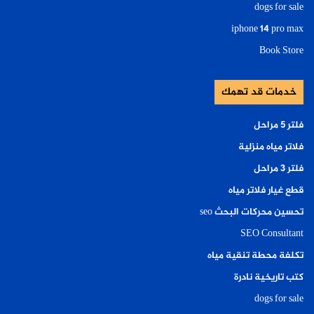
dogs for sale
iphone 14 pro max
Book Store
خدمات قد تهمك
فلتر ٥ مراحل
فلاتر مياه منزلية
فلتر ٣ مراحل
قطع غيار فلاتر مياه
تحسين محركات البحث seo
SEO Consultant
تكلفة محطة تنقية مياه
كتب تاريخية نادرة
dogs for sale