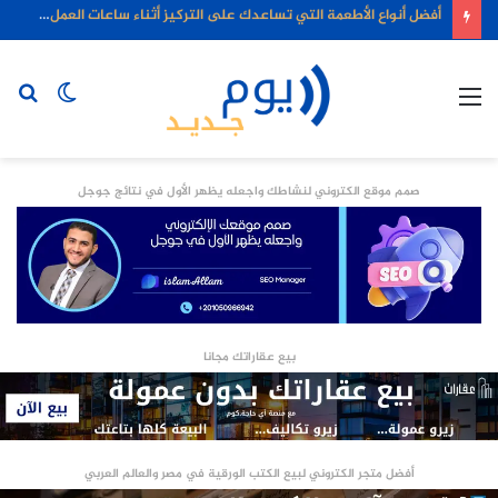
أفضل أنواع الأطعمة التي تساعدك على التركيز أثناء ساعات العمل الطويلة
القائمة
الوضع
بح
المظلم
عن
صمم موقع الكتروني لنشاطك واجعله يظهر الأول في نتائج جوجل
بيع عقاراتك مجانا
أفضل متجر الكتروني لبيع الكتب الورقية في مصر والعالم العربي