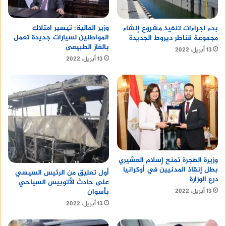
بالإضافة إلى البيتزا والطواجن. ويتميز المطعم
بتصميمه العصري وخدماته المميزة.
وزير المالية: تيسير امتلاك
بدء اجراءات تنفيذ مشروع إنشاء
المواطنين لسيارات جديدة تعمل
مجموعة قناطر ديروط الجديدة
بالغاز الطبيعى
مطعم بيتزا هاوس
13 أبريل، 2022
13 أبريل، 2022
يقع مطعم بيتزا هاوس في مدينة شبين الكوم، ويقدم
مجموعة متنوعة من البيتزا الشهية، بالإضافة إلى
الباستا والطواجن. ويتميز المطعم بأسعاره المناسبة.
أقرأ أيضا :
اسعار تصميم هوية تجارية
وزيرة الهجرة تمنح إسلام العشيري
بطل إنقاذ المدنيين في أوكرانيا
أول تعليق من الرئيس السيسي
درع الوزارة
على حادث الأتوبيس السياحي
بأسوان
13 أبريل، 2022
13 أبريل، 2022