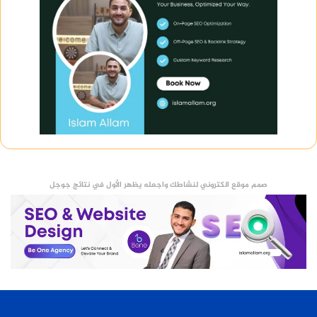
صمم موقع الكتروني لنشاطك واجعله يظهر الأول في نتائج جوجل