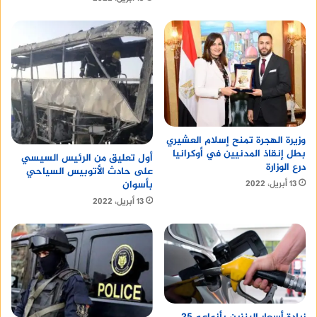
مطعم فندق شيراتون
تضم الإسكندرية مجموعة متنوعة من المطاعم التي
تقدم مجموعة متنوعة من المأكولات العالمية والمحلية.
ولذلك، فإنها وجهة مثالية لتناول الطعام والاستمتاع
بتجربة فريدة.
أقرأ أيضا :
تصميم مطبوعات
وزيرة الهجرة تمنح إسلام العشيري
بطل إنقاذ المدنيين في أوكرانيا
أول تعليق من الرئيس السيسي
درع الوزارة
على حادث الأتوبيس السياحي
بأسوان
13 أبريل، 2022
13 أبريل، 2022