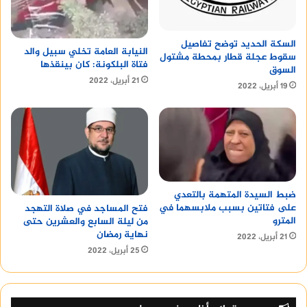
السكة الحديد توضح تفاصيل
النيابة العامة تخلي سبيل والد
سقوط عجلة قطار بمحطة مشتول
فتاة البلكونة: كان بينقذها
السوق
21 أبريل، 2022
19 أبريل، 2022
ضبط السيدة المتهمة بالتعدي
على فتاتين بسبب ملابسهما في
فتح المساجد في صلاة التهجد
المترو
من ليلة السابع والعشرين حتى
نهاية رمضان
21 أبريل، 2022
25 أبريل، 2022