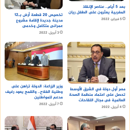
تحظى بشعبية كبيرة في الإسكندرية. ومن أشهر
بعد 5 أيام.. عناصر الإنقاذ
المطاعم المصرية في الإسكندرية:
المغربية يعثرون على الطفل ريان
تخصيص 20 قطعة أرض بـ12
5 فبراير، 2022
مدينة جديدة لإقامة مشروع
مطعم حسني للمشويات والمأكولات البحرية
عمرانى متكامل وخدمى
مطعم كبابجي أبو السيد
3 أبريل، 2022
مطعم الكبابجي الدمشقي
مطعم كبدة الفلاح
مطعم فول وفلافل أبو عوض
المطاعم الآسيوية فى الإسكندرية
وزير الزراعة: الدولة تراهن على
ويستعرض موقع
الاول
المأكولات الآسيوية التى تحظى
مصر أول دولة في الشرق الأوسط
وطنية الفلاح.. والقمح يعود رغيف
بشعبية متزايدة في الإسكندرية، ومن أشهر المطاعم
تحصل على اعتماد منظمة الصحة
مدعم للمواطنين
العالمية فى مجال اللقاحات
الآسيوية في الإسكندرية:
7 أبريل، 2022
4 أبريل، 2022
مطعم كين
مطعم تاي تاي