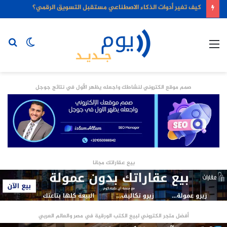
كيف تغير أدوات الذكاء الاصطناعي مستقبل التسويق الرقمي؟
القائمة
الوضع
بح
المظلم
عن
صمم موقع الكتروني لنشاطك واجعله يظهر الأول في نتائج جوجل
بيع عقاراتك مجانا
أفضل متجر الكتروني لبيع الكتب الورقية في مصر والعالم العربي