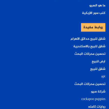
ما هو السيو
كتب سور الازبكية
روابط مفيدة
شقق للبيع حدائق الاهرام
شقق للبيع بالاسكندرية
تحسين محركات البحث
ارض للبيع
شقق للبيع
apt
تحسين محركات البحث
شركة سيو
cockapoo puppies
روايات كامله