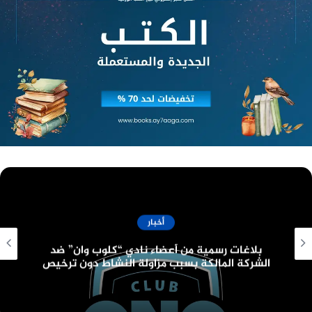
البحرية فى الإسكندرية
تعتبر الإسكندرية من أشهر المدن الساحلية في مصر،
ولذلك فهي تتميز بتنوع وتميز المأكولات البحرية التي
تقدمها. ومن أشهر المطاعم المتخصصة في المأكولات
البحرية في الإسكندرية.
مطعم قرية بلبع
مطعم سانتوريني
مطعم جليلة
مطعم الشاطئ الأزرق
مطعم أبو عوض
أخبار
اعرف أكثر عن :
دار ملهمون
قانون البناء الموحد الجديد وعدد الأدوار المسموح
بها
المطاعم الإيطالية فى الاسكندرية