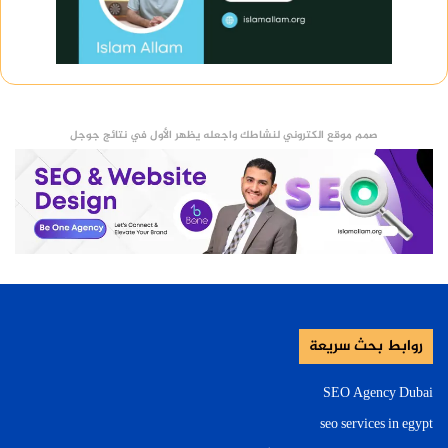
صمم موقع الكتروني لنشاطك واجعله يظهر الأول في نتائج جوجل
روابط بحث سريعة
SEO Agency Dubai
seo services in egypt