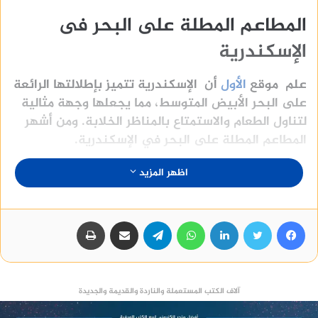
المطاعم المطلة على البحر فى
الإسكندرية
علم موقع
الأول
أن الإسكندرية تتميز بإطلالتها الرائعة
على البحر الأبيض المتوسط، مما يجعلها وجهة مثالية
لتناول الطعام والاستمتاع بالمناظر الخلابة. ومن أشهر
المطاعم المطلة على البحر في الإسكندرية.
اظهر المزيد
مطعم وايت أند بلو
مطعم قرية بلبع
مطعم سانتوريني
فيسبوك
تويتر
لينكدإن
واتساب
تيلقرام
مشاركة عبر البريد
طباعة
مطعم جراند كافيه
مطعم كوزموبوليتان
آلاف الكتب المستعملة والناردة والقديمة والجديدة
المطاعم المتخصصة في المأكولات