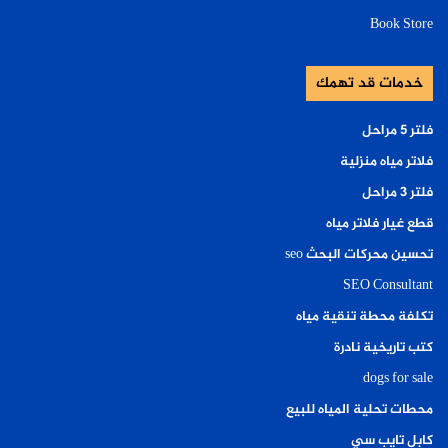
Book Store
خدمات قد تهمك
فلتر ٥ مراحل
فلاتر مياه منزلية
فلتر ٣ مراحل
قطع غيار فلاتر مياه
تحسين محركات البحث seo
SEO Consultant
تكلفة محطة تنقية مياه
كتب تاريخية نادرة
dogs for sale
محطات تحلية المياه للبيع
كابل تايب سي