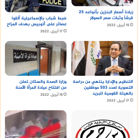
تضم أسوان مجموعة متنوعة من المطاعم التي تقدم
زيادة أسعار البنزين بأنواعه 25
مجموعة واسعة من المأكولات العربية والعالمية. وفيما
قرشاً وثبات سعر السولار
ضبط شباب بالإسماعيلية ألقوا
عصائر على أتوبيس بهدف المزاح
15 أبريل، 2022
يلي بعض النصائح لاختيار أفضل مطعم في أسوان:
17 أبريل، 2022
حدد نوع الطعام الذي تفضله قبل اختيار المطعم.
حدد ميزانيتك قبل
من هو الفقير المستحق للزكاة
أقرأ أيضا :
دار التقوى للطبع والنشر والتوزيع
التنظيم والإدارة ينتهي من دراسة
وزارة الصحة والسكان تعلن
التسوية لعدد 503 موظفين
عن افتتاح عيادة المرأة الآمنة
بالهيئة القومية للبريد
19 أبريل، 2022
17 أبريل، 2022