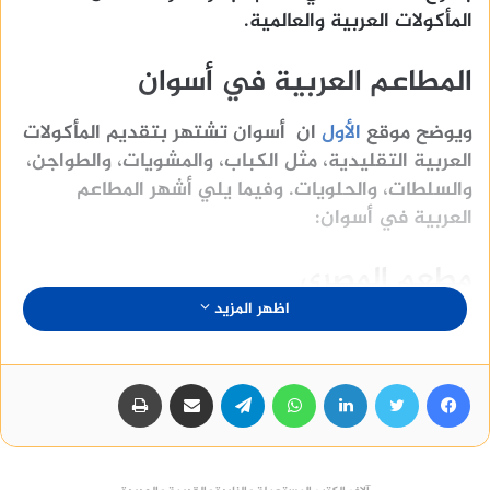
المأكولات العربية والعالمية.
المطاعم العربية في أسوان
ويوضح موقع
الأول
ان أسوان تشتهر بتقديم المأكولات
العربية التقليدية، مثل الكباب، والمشويات، والطواجن،
والسلطات، والحلويات. وفيما يلي أشهر المطاعم
العربية في أسوان:
مطعم المصري
اظهر المزيد
يقع مطعم المصري في وسط مدينة أسوان، ويقدم
مجموعة متنوعة من المأكولات العربية التقليدية،
بالإضافة إلى الأطباق الغربية. ويتميز المطعم بأسعاره
فيسبوك
تويتر
لينكدإن
واتساب
تيلقرام
مشاركة عبر البريد
طباعة
المعقولة وخدمته المميزة.
مطعم مكاني