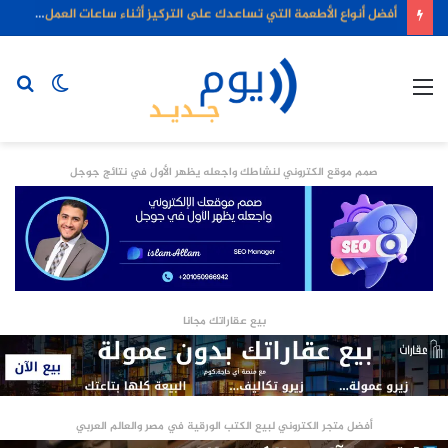
أفضل أنواع الأطعمة التي تساعدك على التركيز أثناء ساعات العمل الطويلة
القائمة
الوضع
بح
المظلم
عن
صمم موقع الكتروني لنشاطك واجعله يظهر الأول في نتائج جوجل
بيع عقاراتك مجانا
أفضل متجر الكتروني لبيع الكتب الورقية في مصر والعالم العربي