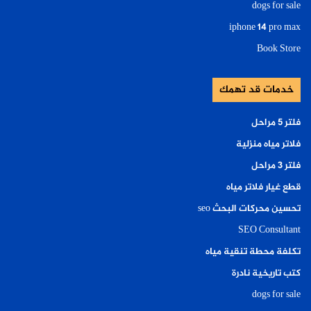
dogs for sale
iphone 14 pro max
Book Store
خدمات قد تهمك
فلتر ٥ مراحل
فلاتر مياه منزلية
فلتر ٣ مراحل
قطع غيار فلاتر مياه
تحسين محركات البحث seo
SEO Consultant
تكلفة محطة تنقية مياه
كتب تاريخية نادرة
dogs for sale