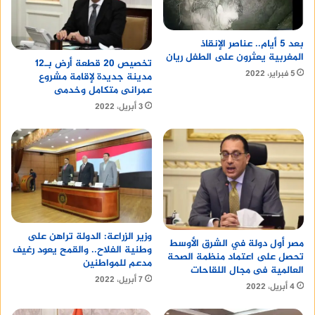
وأجوائه الرومانسية.
بعد 5 أيام.. عناصر الإنقاذ
مطعم Panorama
المغربية يعثرون على الطفل ريان
تخصيص 20 قطعة أرض بـ12
5 فبراير، 2022
مدينة جديدة لإقامة مشروع
يقع مطعم Panorama في حي النيل، ويقدم المأكولات
عمرانى متكامل وخدمى
الأوروبية، بالإضافة إلى المشروبات الكحولية. ويتميز
3 أبريل، 2022
المطعم بموقعه المطل على نهر النيل.
المطاعم النوبية في أسوان
تتميز أسوان بتنوع ثقافتها، حيث يعيش فيها عدد
كبير من النوبيين. ويقدم المطبخ النوبي مجموعة
متنوعة من الأطباق الشهية التي تعتمد على المكونات
وزير الزراعة: الدولة تراهن على
مصر أول دولة في الشرق الأوسط
المحلية. وفيما يلي أشهر المطاعم النوبية في أسوان:
وطنية الفلاح.. والقمح يعود رغيف
تحصل على اعتماد منظمة الصحة
مدعم للمواطنين
العالمية فى مجال اللقاحات
7 أبريل، 2022
مطعم النوبي دريمز
4 أبريل، 2022