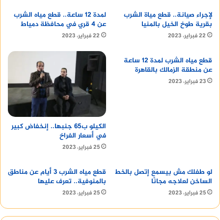
ترتفع أسعار الذهب العالمية، والعكس صحيح.
لإجراء صيانة.. قطع مياة الشرب
لمدة 12 ساعة.. قطع مياه الشرب
بقرية طوخ الخيل بالمنيا
عن 4 قري في محافظة دمياط
العوامل الاقتصادية:
تؤثر عوامل الاقتصاد العالمي،
22 فبراير، 2023
22 فبراير، 2023
مثل التضخم ومعدلات الفائدة، على أسعار الذهب.
فعندما يرتفع التضخم، يميل المستثمرون إلى شراء
قطع مياه الشرب لمدة 12 ساعة
الذهب باعتباره أصلًا آمنًا. وعندما ترتفع معدلات
عن منطقة الزمالك بالقاهرة
الفائدة، يميل المستثمرون إلى بيع الذهب لأنه
23 فبراير، 2023
أصل ذو عائد منخفض.
العوامل السياسية:
يمكن أن تؤثر الأحداث
السياسية العالمية، مثل الحروب والاضطرابات
الكيلو ب65 جنبها.. إنخفاض كبير
السياسية، على أسعار الذهب. فعندما ترتفع
في أسعار الفراخ
المخاوف السياسية، يميل المستثمرون إلى شراء
25 فبراير، 2023
الذهب باعتباره ملاذًا آمنًا.
لو طفلك مش بيسمع إتصل بالخط
قطع مياه الشرب 3 أيام عن مناطق
توقعات أسعار الذهب
الساخن لعلاجه مجانًا
بالمنوفية.. تعرف عليها
25 فبراير، 2023
25 فبراير، 2023
تشير التوقعات إلى أن أسعار الذهب ستظل متقلبة في
المستقبل القريب، وذلك استجابة للتغيرات في