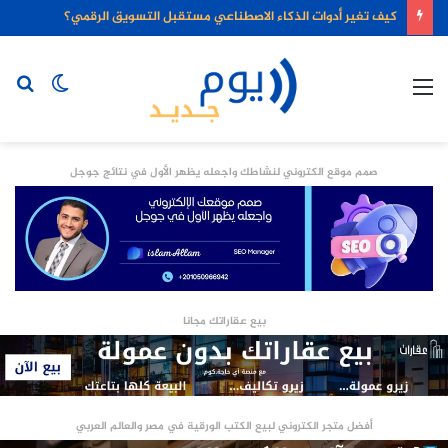
كيف تغير أدوات الذكاء الاصطناعي مستقبل التسويق الرقمي؟
القائمة
الوضع
بح
المظلم
عن
صمم موقع الكتروني لنشاطك واجعله يظهر الأول في نتائج جوجل
بيع عقاراتك مجانا
أفضل متجر الكتروني لبيع الكتب الورقية في مصر والعالم العربي