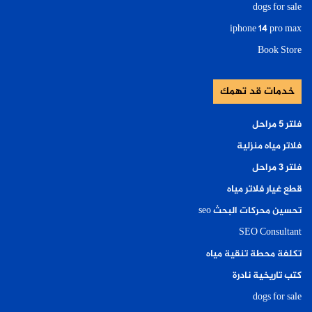
dogs for sale
iphone 14 pro max
Book Store
خدمات قد تهمك
فلتر ٥ مراحل
فلاتر مياه منزلية
فلتر ٣ مراحل
قطع غيار فلاتر مياه
تحسين محركات البحث seo
SEO Consultant
تكلفة محطة تنقية مياه
كتب تاريخية نادرة
dogs for sale