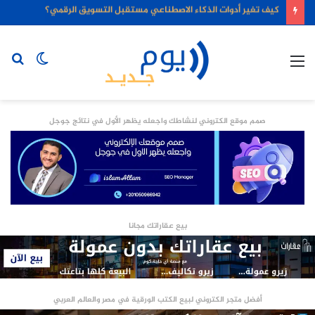
كيف تغير أدوات الذكاء الاصطناعي مستقبل التسويق الرقمي؟
القائمة
الوضع
بح
المظلم
عن
صمم موقع الكتروني لنشاطك واجعله يظهر الأول في نتائج جوجل
بيع عقاراتك مجانا
أفضل متجر الكتروني لبيع الكتب الورقية في مصر والعالم العربي