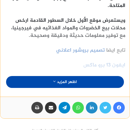
المتاحة.
ويستعرض موقع الأول خلال السطور القادمة ارخص
محلات بيع الخضروات والمواد الغذائيه في فيرجينيا،
مع توفير معلومات حديثة ودقيقة وصحيحة.
تابع ايضا
تصميم بروشور اعلاني
ايفون ١٣ برو ماكس
أرخص محلات لبيع الخضروات و المواد
اظهر المزيد
الغذائية في فيرجينيا
فيسبوك
تويتر
لينكدإن
واتساب
تيلقرام
مشاركة عبر البريد
طباعة
1. متاجر البقالة منخفضة التكلفة