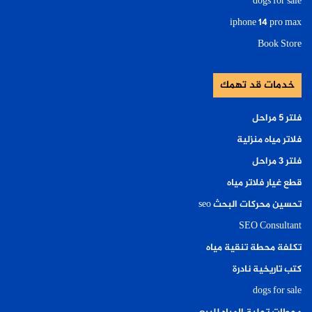
dogs for sale
iphone 14 pro max
Book Store
خدمات قد تهمك
فلتر ٥ مراحل
فلاتر مياه منزلية
فلتر ٣ مراحل
قطع غيار فلاتر مياه
تحسين محركات البحث seo
SEO Consultant
تكلفة محطة تنقية مياه
كتب تاريخية نادرة
dogs for sale