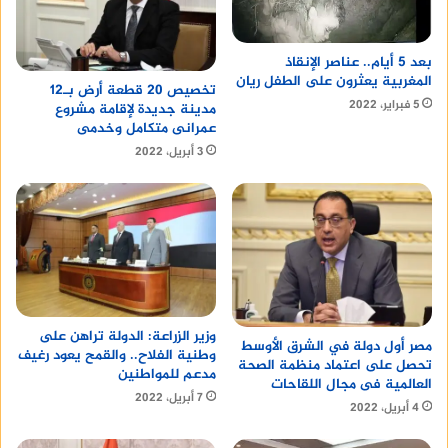
Alexandria Farmers Market
يُعرف بتنوعه الكبير في المنتجات، حيث يقدم مجموعة
بعد 5 أيام.. عناصر الإنقاذ
واسعة من الخضروات والفواكه واللحوم والمأكولات
المغربية يعثرون على الطفل ريان
تخصيص 20 قطعة أرض بـ12
البحرية.
5 فبراير، 2022
مدينة جديدة لإقامة مشروع
عمرانى متكامل وخدمى
3. متاجر التجزئة:
3 أبريل، 2022
Walmart
من أكبر متاجر التجزئة في العالم، ويقدم مجموعة
واسعة من المنتجات بأسعار تنافسية.
وزير الزراعة: الدولة تراهن على
مصر أول دولة في الشرق الأوسط
وطنية الفلاح.. والقمح يعود رغيف
تحصل على اعتماد منظمة الصحة
مدعم للمواطنين
Target
العالمية فى مجال اللقاحات
7 أبريل، 2022
4 أبريل، 2022
يُعرف بتنوعه الكبير في المنتجات، حيث يقدم مجموعة