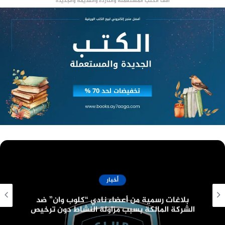
آلاف الكتب المستعملة والناردة والقديمة والجديدة
منصة وساطة لبيع العقارات مجانا
Aldi
من أشهر متاجر البقالة منخفضة التكلفة في الولايات
المتحدة، وتقدم مجموعة واسعة من المنتجات بأسعار
تنافسية.
Food Lion
يُعرف بتقديم عروض وخصومات رائعة على مختلف
المنتجات، بما في ذلك الخضروات والفواكه.
أخبار
Save-A-Lot
قانون البناء الموحد الجديد وعدد الأدوار المسموح
بها
يُعدّ خيارًا رائعًا للعائلات التي تبحث عن أسعار