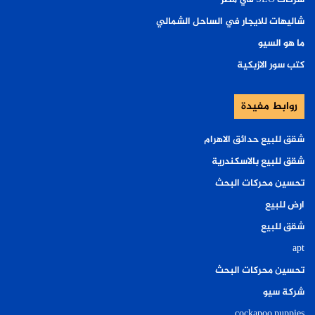
شاليهات للايجار في الساحل الشمالي
ما هو السيو
كتب سور الازبكية
روابط مفيدة
شقق للبيع حدائق الاهرام
شقق للبيع بالاسكندرية
تحسين محركات البحث
ارض للبيع
شقق للبيع
apt
تحسين محركات البحث
شركة سيو
cockapoo puppies